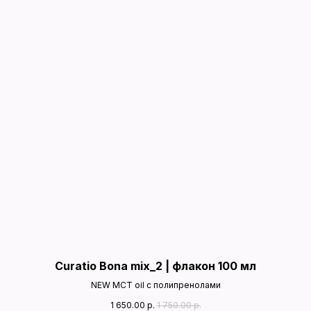
Curatio Bona mix_2 | флакон 100 мл
NEW MCT oil с полипренолами
1 650.00
р.
1 750.00
р.