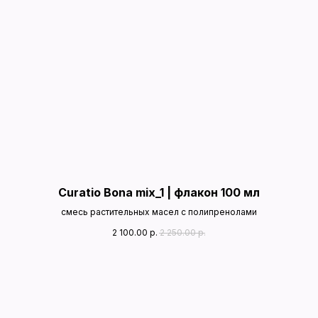
Curatio Bona mix_1 | флакон 100 мл
cмесь растительных масел с полипренолами
2 100.00
р.
2 250.00
р.