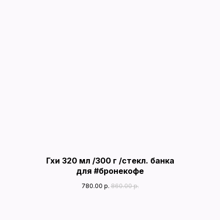
Гхи 320 мл /300 г /стекл. банка
для #бронекофе
780.00
р.
860.00
р.