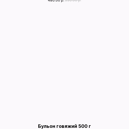
480.00
р.
530.00
р.
Бульон говяжий 500 г