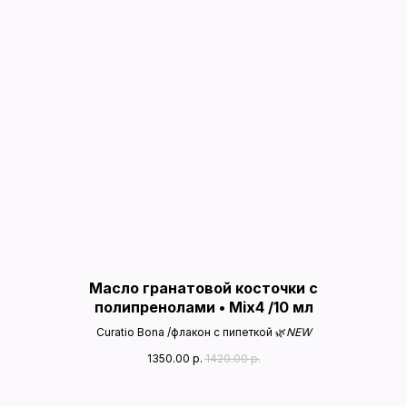
Масло гранатовой косточки с
полипренолами • Mix4 /10 мл
Curatio Bona /флакон с пипеткой 🌿
NEW
1350.00
р.
1420.00
р.