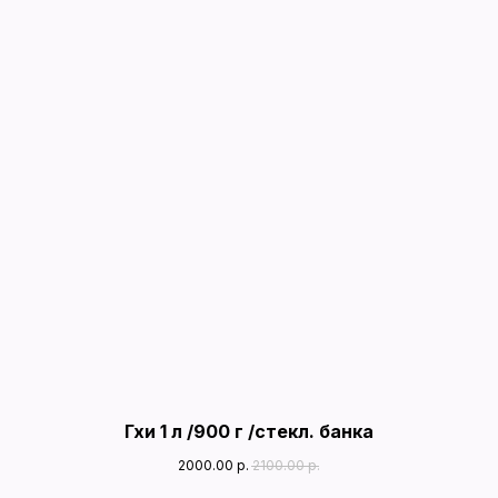
Гхи 1 л /900 г /стекл. банка
2000.00
р.
2100.00
р.