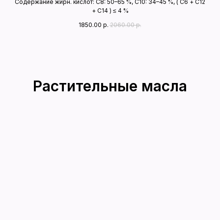
Содержание жирн. кислот: С8: 50–65 %, С10: 34–45 %, ( C6 + С12
+ C14 ) ≤ 4 %
1850.00
р.
2060.00
р.
Растительные масла