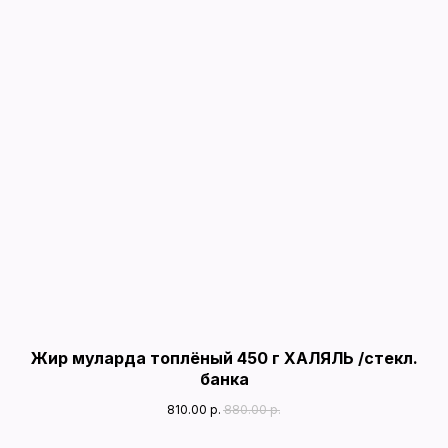
Жир муларда топлёный 450 г ХАЛЯЛЬ /стекл.
банка
810.00
р.
880.00
р.