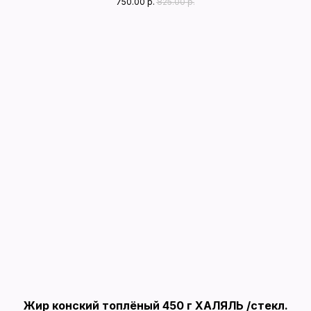
750.00
р.
825.00
р.
Жир конский топлёный 450 г ХАЛЯЛЬ /стекл.